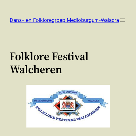
Ga
naar
Dans- en Folkloregroep Medioburgum-Walacra
de
inhoud
Folklore Festival
Walcheren