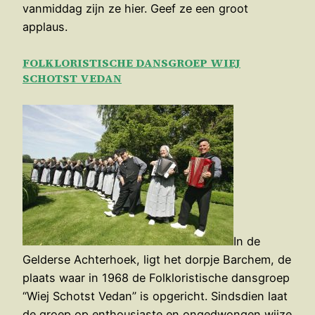
vanmiddag zijn ze hier. Geef ze een groot
applaus.
FOLKLORISTISCHE DANSGROEP WIEJ
SCHOTST VEDAN
In de
Gelderse Achterhoek, ligt het dorpje Barchem, de
plaats waar in 1968 de Folkloristische dansgroep
“Wiej Schotst Vedan” is opgericht. Sindsdien laat
de groep op enthousiaste en ongedwongen wijze